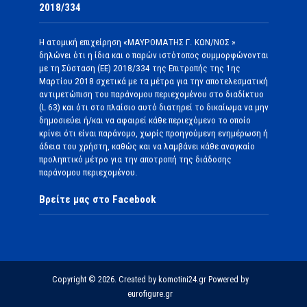
2018/334
Η ατομική επιχείρηση «ΜΑΥΡΟΜΑΤΗΣ Γ. ΚΩΝ/ΝΟΣ »
δηλώνει ότι η ίδια και ο παρών ιστότοπος συμμορφώνονται
με τη Σύσταση (ΕΕ) 2018/334 της Επιτροπής της 1ης
Μαρτίου 2018 σχετικά με τα μέτρα για την αποτελεσματική
αντιμετώπιση του παράνομου περιεχομένου στο διαδίκτυο
(L 63) και ότι στο πλαίσιο αυτό διατηρεί το δικαίωμα να μην
δημοσιεύει ή/και να αφαιρεί κάθε περιεχόμενο το οποίο
κρίνει ότι είναι παράνομο, χωρίς προηγούμενη ενημέρωση ή
άδεια του χρήστη, καθώς και να λαμβάνει κάθε αναγκαίο
προληπτικό μέτρο για την αποτροπή της διάδοσης
παράνομου περιεχομένου.
Βρείτε μας στο Facebook
Copyright © 2026. Created by komotini24.gr Powered by
eurofigure.gr