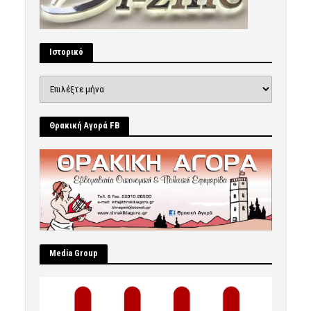
Ιστορικό
Ιστορικό
Θρακική Αγορά FB
Μedia Group