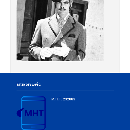
Επικοινωνία
Μ.Η.Τ.
232083