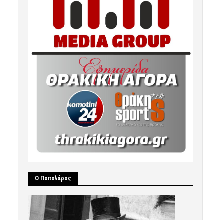
Ο Ποπολάρος