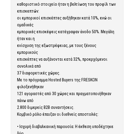
καθοριστικό στοιχείο ήταν η βελτίωση του προφίλ των
επισκεπτών:
οι εμπορικοί επισκέπτες αυξήθηκαν κατά 10%, ενώ οι
ομαδικές
εμπορικές επισκέψεις κατέγραψαν άνοδο 50%. Μεγάλη
ήταν και η
ενίσχυση της εξωστρέφειας, με τους ξένους
εμπορικούς
επισκέπτες να αυξάνονται κατά 32%, προερχόμενοι
συνολικά από
37 διαφορετικές χώρες.
Με το πρόγραμμα Hosted Buyers της FRESKON
φιλοξενήθηκαν
121 αγοραστές από 30 χώρες και πραγματοποιήθηκαν
πάνω από
2.800 διμερείς B2B συναντήσεις.
Κομβικό ρόλο έπαιξαν οι διεθνείς αποστολές:
• Ισχυρή διαβαλκανική παρουσία: Η έκθεση υποδέχτηκε
δύο