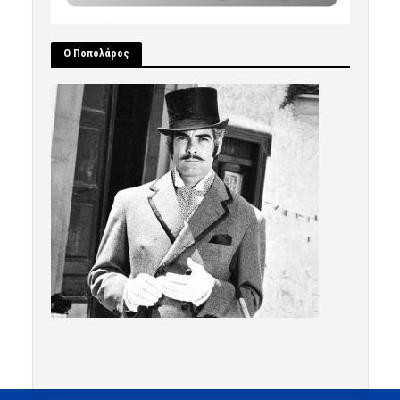
Ο Ποπολάρος