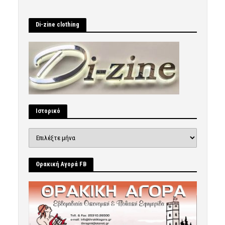
Di-zine clothing
Ιστορικό
Ιστορικό
Θρακική Αγορά FB