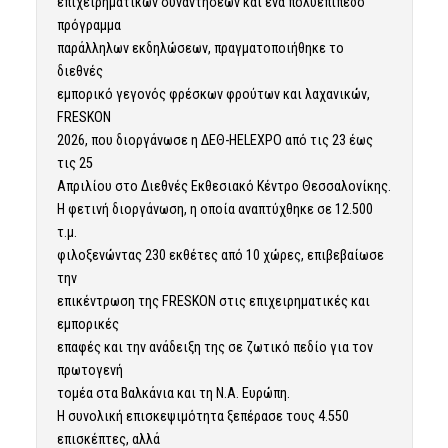
επιχειρηματικών συναντήσεων και ένα πολυεπίπεδο
πρόγραμμα
παράλληλων εκδηλώσεων, πραγματοποιήθηκε το
διεθνές
εμπορικό γεγονός φρέσκων φρούτων και λαχανικών,
FRESKON
2026, που διοργάνωσε η ΔΕΘ-HELEXPO από τις 23 έως
τις 25
Απριλίου στο Διεθνές Εκθεσιακό Κέντρο Θεσσαλονίκης.
Η φετινή διοργάνωση, η οποία αναπτύχθηκε σε 12.500
τ.μ.
φιλοξενώντας 230 εκθέτες από 10 χώρες, επιβεβαίωσε
την
επικέντρωση της FRESKON στις επιχειρηματικές και
εμπορικές
επαφές και την ανάδειξη της σε ζωτικό πεδίο για τον
πρωτογενή
τομέα στα Βαλκάνια και τη Ν.Α. Ευρώπη.
Η συνολική επισκεψιμότητα ξεπέρασε τους 4.550
επισκέπτες, αλλά