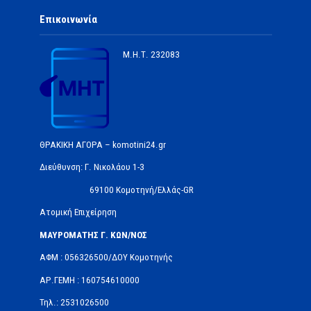
Επικοινωνία
Μ.Η.Τ.
232083
ΘΡΑΚΙΚΗ ΑΓΟΡΑ – komotini24.gr
Διεύθυνση: Γ. Νικολάου 1-3
69100 Κομοτηνή/Ελλάς-GR
Ατομική Επιχείρηση
ΜΑΥΡΟΜΑΤΗΣ Γ. ΚΩΝ/ΝΟΣ
ΑΦΜ : 056326500/ΔOΥ Κομοτηνής
ΑΡ.ΓΕΜΗ : 160754610000
Τηλ.: 2531026500