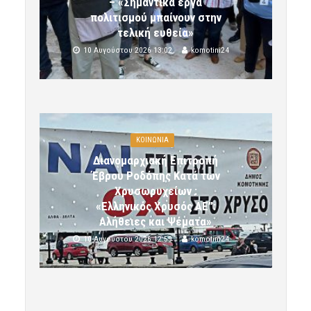
– «Σημαντικά έργα
πολιτισμού μπαίνουν στην
τελική ευθεία»
10 Αυγούστου 2026 13:02
komotini24
ΚΟΙΝΩΝΙΑ
Διανομαρχιακή Επιτροπή
Έβρου Ροδόπης Κατά των
Χρυσωρυχείων :
«Ελληνικός Χρυσός ΑΕ”:
Αλήθειες και Ψέματα»
10 Αυγούστου 2026 12:59
komotini24