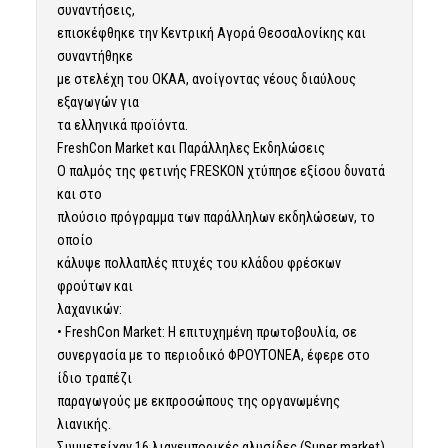
συναντήσεις,
επισκέφθηκε την Κεντρική Αγορά Θεσσαλονίκης και
συναντήθηκε
με στελέχη του ΟΚΑΑ, ανοίγοντας νέους διαύλους
εξαγωγών για
τα ελληνικά προϊόντα.
FreshCon Market και Παράλληλες Εκδηλώσεις
Ο παλμός της φετινής FRESKON χτύπησε εξίσου δυνατά
και στο
πλούσιο πρόγραμμα των παράλληλων εκδηλώσεων, το
οποίο
κάλυψε πολλαπλές πτυχές του κλάδου φρέσκων
φρούτων και
λαχανικών:
• FreshCon Market: Η επιτυχημένη πρωτοβουλία, σε
συνεργασία με το περιοδικό ΦΡΟΥΤΟΝΕΑ, έφερε στο
ίδιο τραπέζι
παραγωγούς με εκπροσώπους της οργανωμένης
λιανικής.
Συμμετείχαν 16 λιανεμπορικές αλυσίδες (Super market)