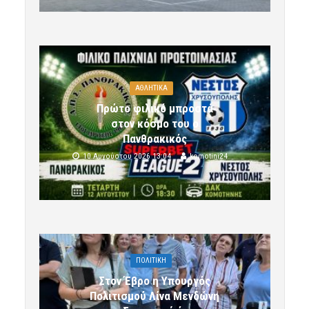
ΑΘΛΗΤΙΚΑ
Πρώτο φιλικό μπροστά
στον κόσμο του ο
Πανθρακικός
10 Αυγούστου 2026 13:04
komotini24
ΠΟΛΙΤΙΚΗ
Στον Έβρο η Υπουργός
Πολιτισμού Λίνα Μενδώνη